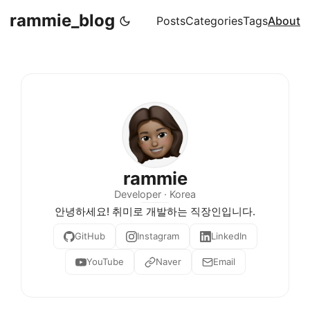
rammie_blog
Posts
Categories
Tags
About
rammie
Developer · Korea
안녕하세요! 취미로 개발하는 직장인입니다.
GitHub
Instagram
LinkedIn
YouTube
Naver
Email