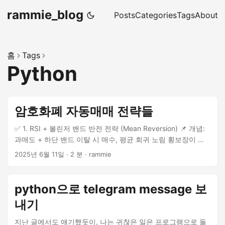
rammie_blog
Posts
Categories
Tags
About
홈
Tags
Python
암호화폐 자동매매 전략들
✅ 1. RSI + 볼린저 밴드 반전 전략 (Mean Reversion) 📌 개념:
과매도 + 하단 밴드 이탈 시 매수, 평균 회귀 노림 횡보장이 많
고 급락 후 반등이 자주 나오는 코인 시장에 적합 🔧 조건:
2025년 6월 11일
·
2 분
·
rammie
RSI(14) < 25 가격이 Bollinger Band 하단보다 아래 손절: -3%,
익절: +5% 📈 실전 예시 (BTCUSDT, 1h): # pseudocode if
RSI < 25 and Close < BB_lower: buy() set_stop_loss(-3%)
python으로 telegram message 보
set_take_profit(+5%) ✅ 장점: 잦은 거래 X → 수수료 부담 낮
내기
음 반등 포착 확률 높음 ⚠️ 리스크: 급락장에서는 손절 연속 가
능 추세장이면 손익비 나쁨 → 필터링 필요 (예: ADX) ✅ 2. 모멘
지난 글에서도 얘기했듯이, 나는 귀찮은 일은 프로그램으로 돌