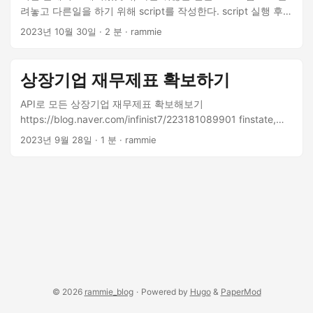
텀 돌파 전략 (Trend Following) 📌 개념: 강한 상승 추세 초입에
려놓고 다른일을 하기 위해 script를 작성한다. script 실행 후에
서 매수 → 추세 유지 시 지속 수익 뉴스/ETF 수혜 시기, 펌핑 장
는 계속 모니터를 체크하지 않지만, 원하는 조건이 되면 알림을
2023년 10월 30일
·
2 분
·
rammie
에 적합 🔧 조건: 가격이 20일 고점 돌파 거래량이 최근 20일 평
받기를 원할 때가 있다. 스마트폰은 계속 손에 들고 있으니까 폰
균의 1.5배 이상 익절: +10~20%, 손절: -5% 📈 실전 예시: if
으로 알림을 받으면 좋겠다 싶었는데, 스마트폰 알림을 받는 방
Close > max(High[-20:]) and Volume > avg(Volume[-20:]) *
법도 여러가지가 있다. 단순하게는 SMS메세지로 알림을 보내
상장기업 재무제표 확보하기
1.5: buy() set_trailing_stop(7%) ✅ 장점: 추세장이면 큰 수익
면 되겠다 생각했는데, 일단 국내에서는 무료로 Web발신 SMS
백테스트로 승률 낮아도 손익비로 극복 가능 ⚠️ 리스크: 횡보장
를 보낼 방법이 없다(통장 입출금 내역을 SMS로 받는건 유료
API로 모든 상장기업 재무제표 확보해보기
에선 연속 손절 가능 → 필터링 필수 ✅ 3. 김프/역프 차익거래
고, 은행 어플 push 알림으로 받는건 무료인데는 다 이유가 있
https://blog.naver.com/infinist7/223181089901 finstate,
(Arbitrage) 📌 개념: 업비트 vs 바이낸스 간 가격 차이 발생 시
었다.). ...
finstate_all https://psystat.tistory.com/115# Open DART로
2023년 9월 28일
·
1 분
·
rammie
매수/매도 예: BTC 바이낸스 가격: 1000만 원 업비트 가격:
주요 재무지표 수집/가공 https://gils-lab.tistory.com/38
1020만 원 (2% 김프) 바이낸스에서 매수 + 업비트로 전송 후
https://psystat.tistory.com/117
매도 ✅ 장점: 원칙적으로 무위험 (전송 지연 제외) 반복 가능 시
고수익 ⚠️ 리스크: 전송 지연 중 가격 역전 시 손실 자금 회전이
느림 업비트는 법정화폐 출금 제한 시간 있음 🧠 실전 팁 전략
유형 시장 상황 적합 기간 리스크 관리 반전 전략 횡보/급락 후
반등 단기 (1h~4h) 손절 필수 추세 전략 상승 추세 중기
(1d~1w) 트레일링 스탑 유리 차익거래 불균형 발생 시 언제든
자금분할 & 자동화 중요
© 2026
rammie_blog
·
Powered by
Hugo
&
PaperMod